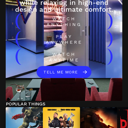
while relaxing in high-end
design and ultimate comfort.
(
)
WATCH
ANYTHING
(
)
PLAY
ANYWHERE
(
)
WATCH
ANYTIME
TELL ME MORE
POPULAR THINGS