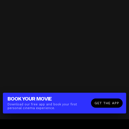
BOOK YOUR
MOVIE
GET THE APP
Download our free app and book your first
personal cinema experience.