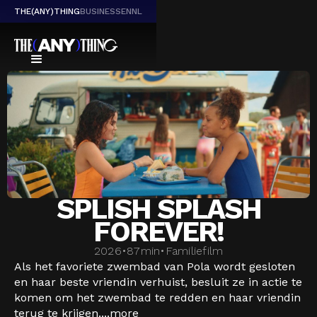
THE(ANY)THING
BUSINESS
EN
NL
SPLISH SPLASH
FOREVER!
2026
•
87
min
•
Familiefilm
Als het favoriete zwembad van Pola wordt gesloten
en haar beste vriendin verhuist, besluit ze in actie te
komen om het zwembad te redden en haar vriendin
terug te krijgen....
more