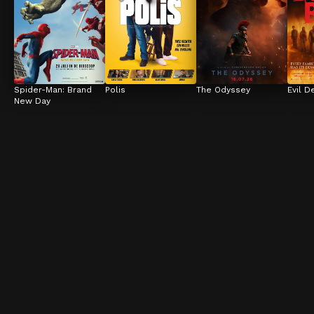
Spider-Man: Brand 
Polis
The Odyssey
Evil D
New Day