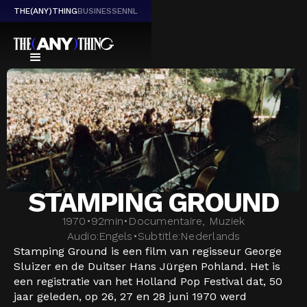
THE(ANY)THING
BUSINESS
EN
NL
STAMPING GROUND
1970
•
92
min
•
Documentaire, Muziek
Audio:
Engels
•
Subtitle:
Nederlands
Stamping Ground is een film van regisseur George
Sluizer en de Duitser Hans Jürgen Pohland. Het is
een registratie van het Holland Pop Festival dat, 50
jaar geleden, op 26, 27 en 28 juni 1970 werd