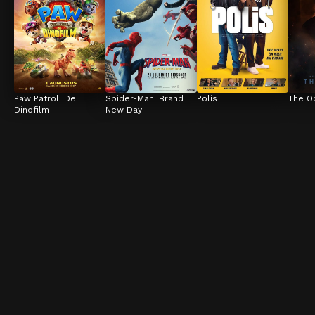
Paw Patrol: De 
Spider-Man: Brand 
Polis
The O
Dinofilm
New Day