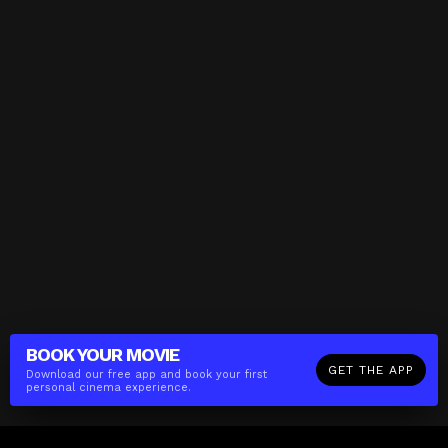
BOOK YOUR
MOVIE
GET THE APP
Download our free app and book your first
personal cinema experience.