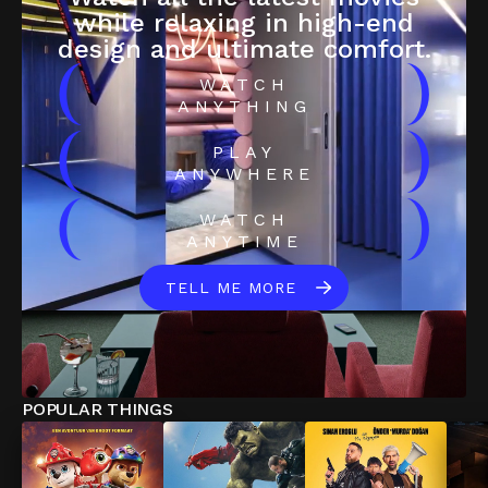
while relaxing in high-end
design and ultimate comfort.
(
)
WATCH
ANYTHING
(
)
PLAY
ANYWHERE
(
)
WATCH
ANYTIME
TELL ME MORE
POPULAR THINGS