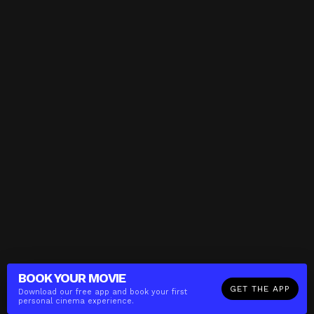
BOOK YOUR
MOVIE
GET THE APP
Download our free app and book your first
personal cinema experience.