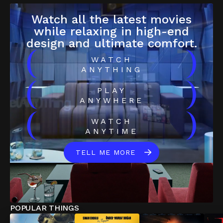
Watch all the latest movies
while relaxing in high-end
design and ultimate comfort.
(
)
WATCH
ANYTHING
(
)
PLAY
ANYWHERE
(
)
WATCH
ANYTIME
TELL ME MORE
POPULAR THINGS