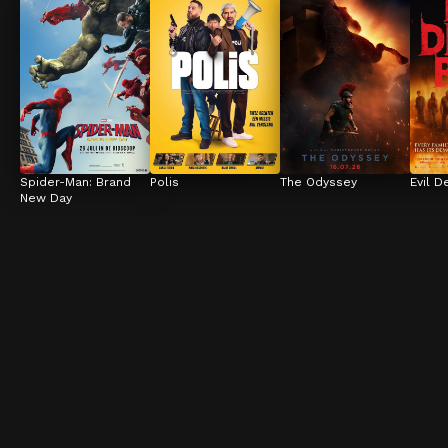
Spider-Man: Brand 
Polis
The Odyssey
Evil D
New Day