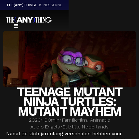
THE(ANY)THING
BUSINESS
EN
NL
TEENAGE MUTANT
NINJA TURTLES:
MUTANT MAYHEM
2023
•
100
min
•
Familiefilm, Animatie
Audio:
Engels
•
Subtitle:
Nederlands
Nadat ze zich jarenlang verscholen hebben voor