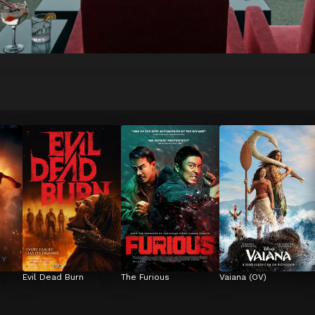
Evil Dead Burn
The Furious
Vaiana (OV)