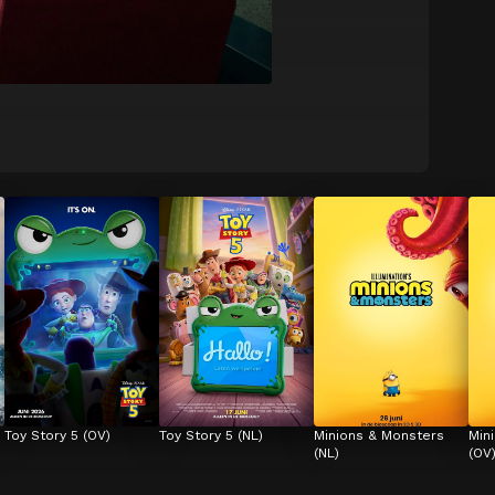
Toy Story 5 (OV)
Toy Story 5 (NL)
Minions & Monsters 
Min
(NL)
(OV