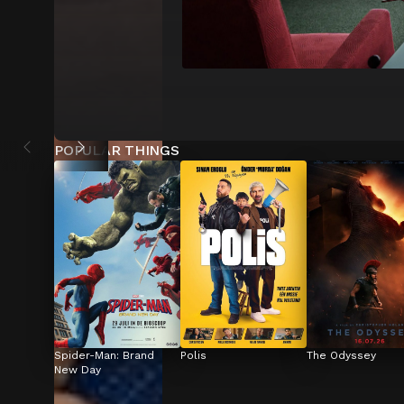
POPULAR THINGS
Spider-Man: Brand 
Polis
The Odyssey
New Day