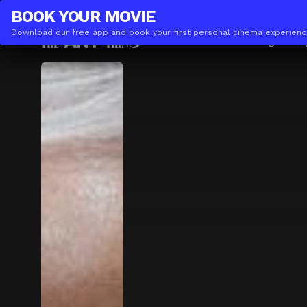
THE(ANY)THING
BUSINESS
BOOK YOUR
MOVIE
Download our free app and book your first personal cinema experienc
Movies
Locations
Booking
The A