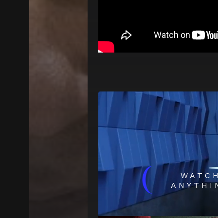
(
WATC
ANYTHI