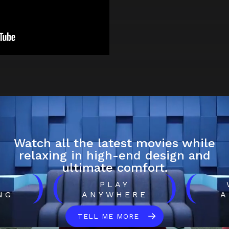
Watch all the latest movies while
relaxing in high-end design and
ultimate comfort.
)
(
)
(
H
PLAY
NG
ANYWHERE
A
TELL ME MORE