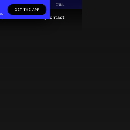
EN
NL
GET THE APP
e.
pp
Giftcard
About
FAQ
Contact