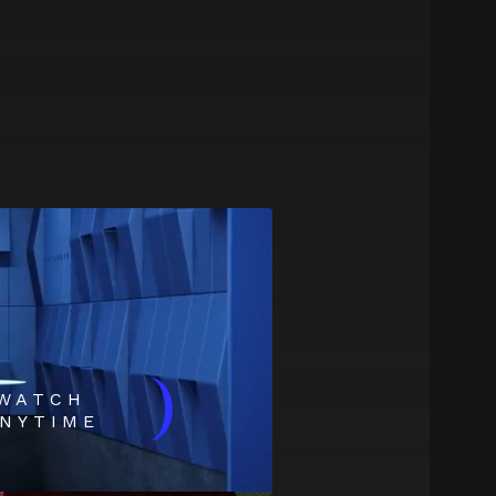
)
WATCH
NYTIME