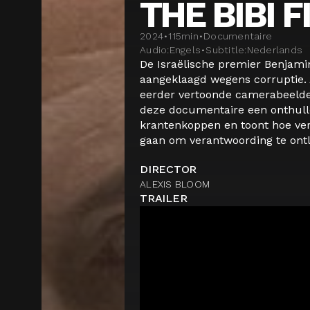
THE BIBI F
2024
•
115
min
•
Documentaire
Audio:
Engels
•
Subtitle:
Nederlands
De Israëlische premier Benjam
aangeklaagd wegens corruptie. 
eerder vertoonde camerabeelden
deze documentaire een onthull
krantenkoppen en toont hoe ver 
gaan om verantwoording te ontlo
DIRECTOR
ALEXIS BLOOM
TRAILER