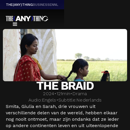
THE(ANY)THING
BUSINESS
EN
NL
THE BRAID
2024
•
121
min
•
Drama
Audio:
Engels
•
Subtitle:
Nederlands
Smita, Giulia en Sarah, drie vrouwen uit
verschillende delen van de wereld, hebben elkaar
nog nooit ontmoet, maar zijn ondanks dat ze ieder
op andere continenten leven en uit uiteenlopende