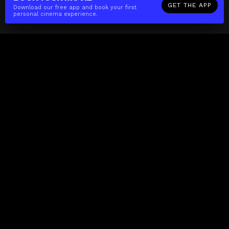
GET THE APP
Download our free app and book your first
personal cinema experience.
The(Any)Thing
MOVIES
LOCATIONS
BOOKING
THE APP
GIFTCARD
ABOUT
FAQ
CONTACT
Business
MISSION
LOCATIONS
THE CUBE
PARTNERS