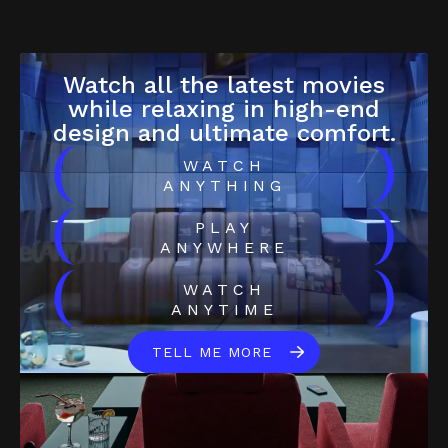
Watch all the latest movies
while relaxing in high-end
design and ultimate comfort.
(
)
WATCH
ANYTHING
(
)
PLAY
ANYWHERE
(
)
WATCH
ANYTIME
TELL ME MORE