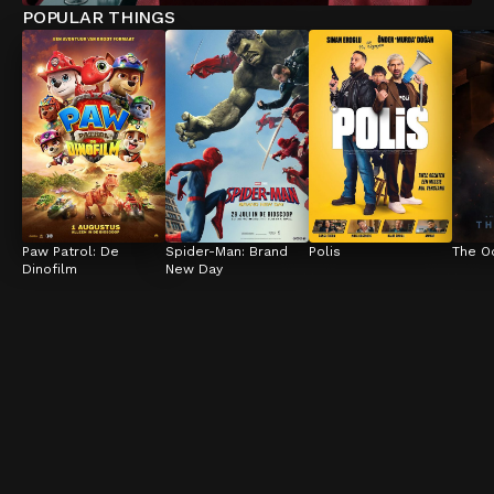
POPULAR THINGS
Paw Patrol: De 
Spider-Man: Brand 
Polis
The O
Dinofilm
New Day