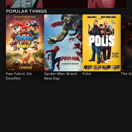
POPULAR THINGS
Paw Patrol: De 
Spider-Man: Brand 
Polis
The O
Dinofilm
New Day