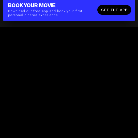
BOOK YOUR
MOVIE
GET THE APP
Download our free app and book your first
personal cinema experience.
The(Any)Thing
MOVIES
LOCATIONS
BOOKING
THE APP
GIFTCARD
ABOUT
FAQ
CONTACT
Business
MISSION
LOCATIONS
THE CUBE