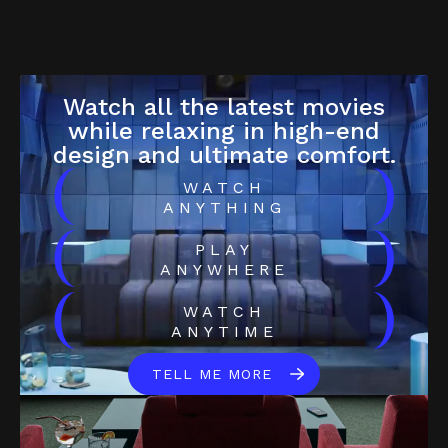
Watch all the latest movies
while relaxing in high-end
design and ultimate comfort.
(
)
WATCH
ANYTHING
(
)
PLAY
ANYWHERE
(
)
WATCH
ANYTIME
TELL ME MORE