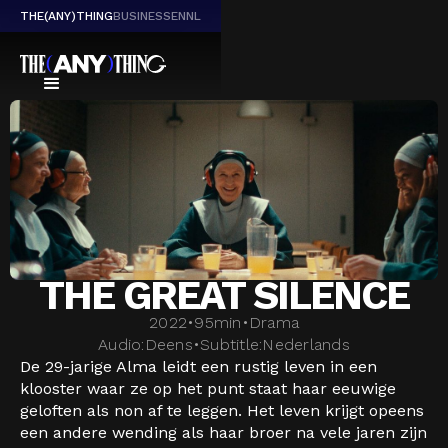
THE(ANY)THING
BUSINESS
EN
NL
THE GREAT SILENCE
2022
•
95
min
•
Drama
Audio:
Deens
•
Subtitle:
Nederlands
De 29-jarige Alma leidt een rustig leven in een
klooster waar ze op het punt staat haar eeuwige
geloften als non af te leggen. Het leven krijgt opeens
een andere wending als haar broer na vele jaren zijn