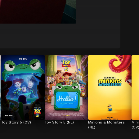
Toy Story 5 (OV)
Toy Story 5 (NL)
Minions & Monsters 
Min
(NL)
(OV