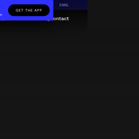
EN
NL
GET THE APP
e.
pp
Giftcard
About
FAQ
Contact