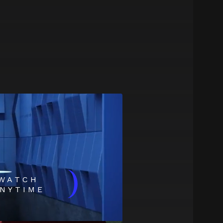
)
WATCH
NYTIME