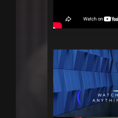
(
WATC
ANYTHI