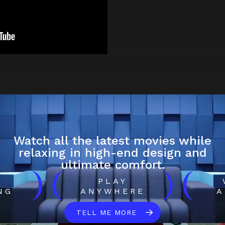
Watch all the latest movies while
relaxing in high-end design and
ultimate comfort.
)
(
)
(
H
PLAY
NG
ANYWHERE
A
TELL ME MORE