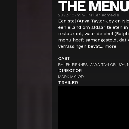
THE MENU
2022
•
107
min
•
Thriller, Komedie
Een stel (Anya Taylor-Joy en Ni
een eiland om aldaar te eten in
restaurant, waar de chef (Ralp
menu heeft samengesteld, dat
verrassingen bevat....
more
CAST
RALPH FIENNES, ANYA TAYLOR-JOY,
DIRECTOR
MARK MYLOD
TRAILER