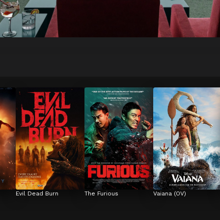
Evil Dead Burn
The Furious
Vaiana (OV)