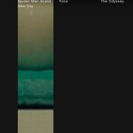
Spider-Man: Brand 
Polis
The Odyssey
New Day