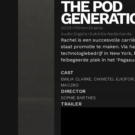
THE POD
GENERATI
2023
•
110
min
•
Drama
Audio:
Engels
•
Subtitle:
Nederlands
Rachel is een succesvolle carri
staat promotie te maken. Via h
technologiebedrijf in New York,
felbegeerde plek in het ‘Pegasu
CAST
EMILIA CLARKE, CHIWETEL EJIOFOR
MACZKO
DIRECTOR
SOPHIE BARTHES
TRAILER