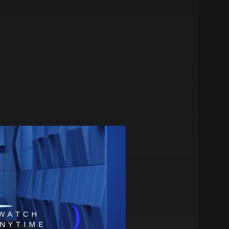
)
WATCH
NYTIME