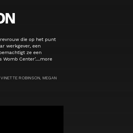
ON
èrevrouw die op het punt
aar werkgever, een
 bemachtigt ze een
s Womb Center’....
more
, VINETTE ROBINSON, MEGAN