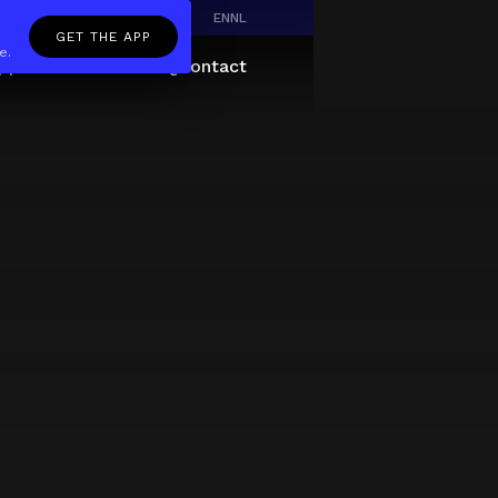
EN
NL
GET THE APP
e.
pp
Giftcard
About
FAQ
Contact