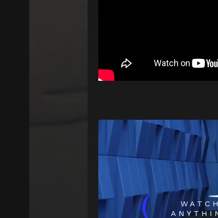
(
WATC
ANYTHI