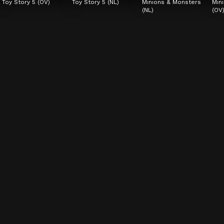
Toy Story 5 (OV)
Toy Story 5 (NL)
Minions & Monsters 
Min
(NL)
(OV