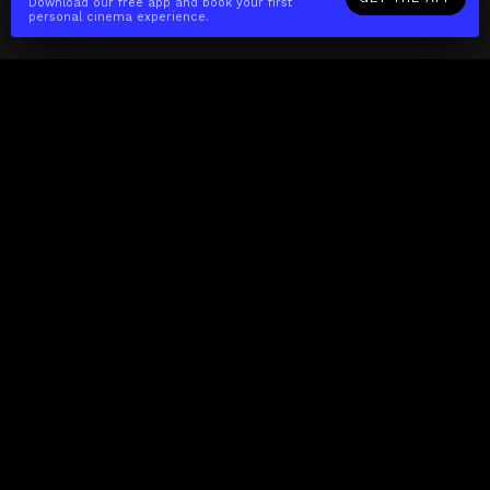
Download our free app and book your first
personal cinema experience.
The(Any)Thing
MOVIES
LOCATIONS
BOOKING
THE APP
GIFTCARD
ABOUT
FAQ
CONTACT
Business
MISSION
LOCATIONS
THE CUBE
PARTNERS