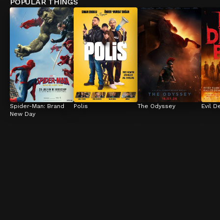
POPULAR THINGS
Spider-Man: Brand 
Polis
The Odyssey
Evil D
New Day