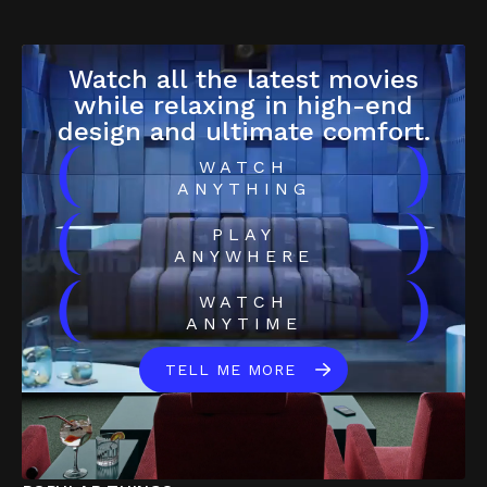
Watch all the latest movies
while relaxing in high-end
design and ultimate comfort.
(
)
WATCH
ANYTHING
(
)
PLAY
ANYWHERE
(
)
WATCH
ANYTIME
TELL ME MORE