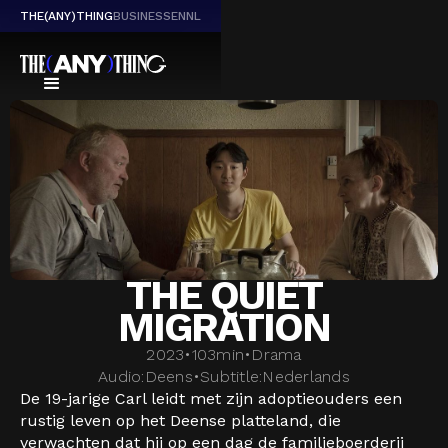
THE(ANY)THING
BUSINESS
EN
NL
THE QUIET
MIGRATION
2023
•
103
min
•
Drama
Audio:
Deens
•
Subtitle:
Nederlands
De 19-jarige Carl leidt met zijn adoptieouders een
rustig leven op het Deense platteland, die
verwachten dat hij op een dag de familieboerderij