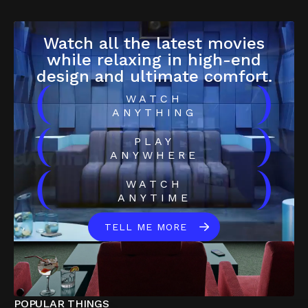
Watch all the latest movies
while relaxing in high-end
design and ultimate comfort.
(
)
WATCH
ANYTHING
(
)
PLAY
ANYWHERE
(
)
WATCH
ANYTIME
TELL ME MORE
POPULAR THINGS