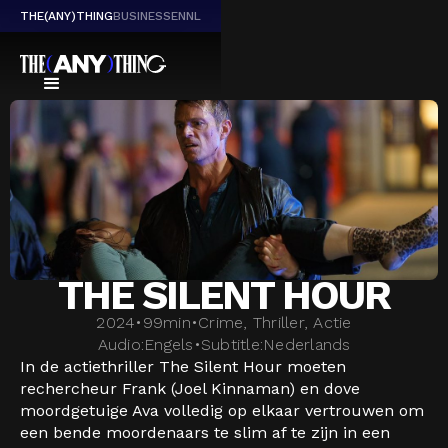
THE(ANY)THING
BUSINESS
EN
NL
THE SILENT HOUR
2024
•
99
min
•
Crime, Thriller, Actie
Audio:
Engels
•
Subtitle:
Nederlands
In de actiethriller The Silent Hour moeten
rechercheur Frank (Joel Kinnaman) en dove
moordgetuige Ava volledig op elkaar vertrouwen om
een bende moordenaars te slim af te zijn in een