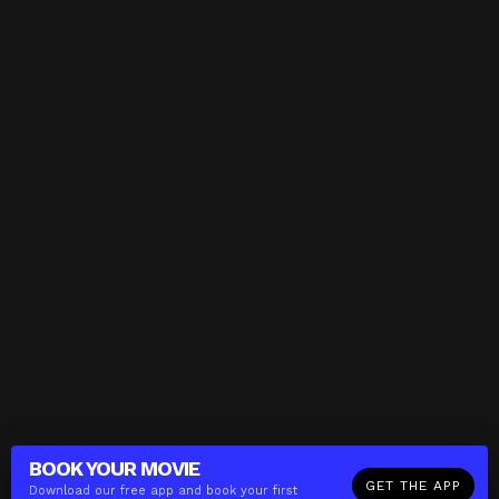
BOOK YOUR
MOVIE
GET THE APP
Download our free app and book your first