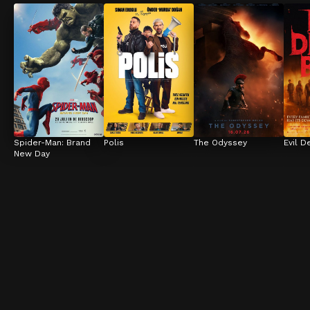
Spider-Man: Brand 
Polis
The Odyssey
Evil D
New Day