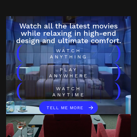
Watch all the latest movies
while relaxing in high-end
design and ultimate comfort.
(
)
WATCH
ANYTHING
(
)
PLAY
ANYWHERE
(
)
WATCH
ANYTIME
TELL ME MORE