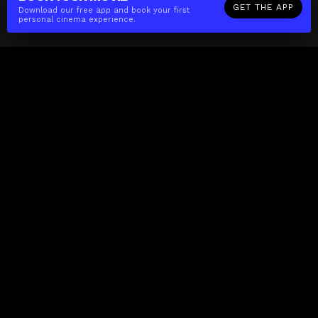
GET THE APP
Download our free app and book your first
personal cinema experience.
The(Any)Thing
MOVIES
LOCATIONS
BOOKING
THE APP
GIFTCARD
ABOUT
FAQ
CONTACT
Business
MISSION
LOCATIONS
THE CUBE
PARTNERS