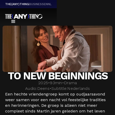
THE(ANY)THING
BUSINESS
EN
NL
TO NEW BEGINNINGS
2025
•
93
min
•
Drama
Audio:
Deens
•
Subtitle:
Nederlands
Een hechte vriendengroep komt op oudjaarsavond
weer samen voor een nacht vol feestelijke tradities
en herinneringen. De groep is alleen niet meer
compleet sinds Martin jaren geleden om het leven