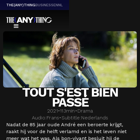
THE(ANY)THING
BUSINESS
EN
NL
TOUT S'EST BIEN
PASSÉ
2021
•
113
min
•
Drama
Audio:
Frans
•
Subtitle:
Nederlands
Nadat de 85 jaar oude André een beroerte krijgt,
raakt hij voor de helft verlamd en is het leven niet
meer wat het was. Als bon-vivant besluit hij de