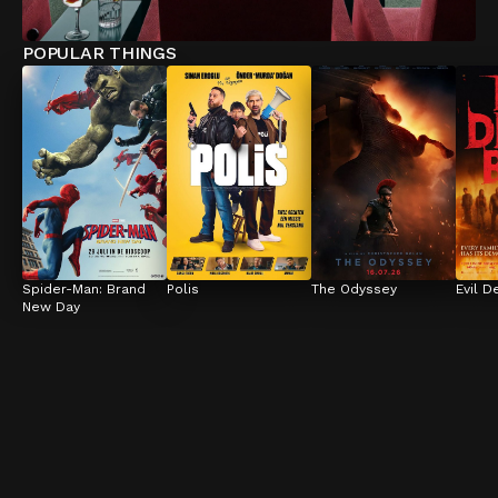
POPULAR THINGS
Spider-Man: Brand 
Polis
The Odyssey
Evil D
New Day