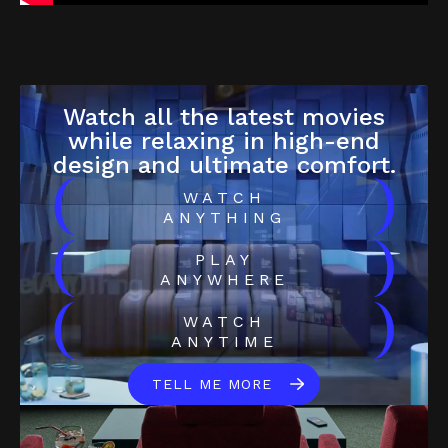
Watch all the latest movies
while relaxing in high-end
design and ultimate comfort.
(
)
WATCH
ANYTHING
(
)
PLAY
ANYWHERE
(
)
WATCH
ANYTIME
TELL ME MORE