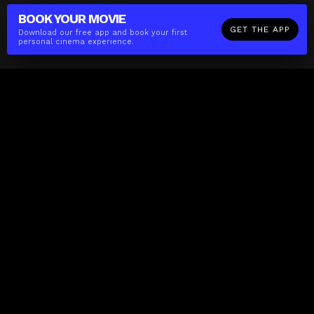
BOOK YOUR
MOVIE
GET THE APP
Download our free app and book your first
personal cinema experience.
The(Any)Thing
MOVIES
LOCATIONS
BOOKING
THE APP
GIFTCARD
ABOUT
FAQ
CONTACT
Business
MISSION
LOCATIONS