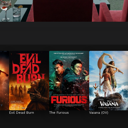
Evil Dead Burn
The Furious
Vaiana (OV)