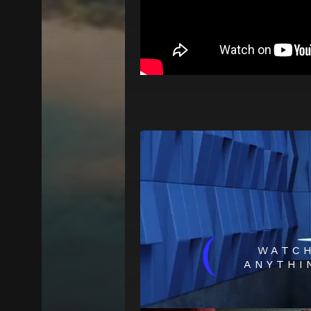
(
WATC
ANYTHI