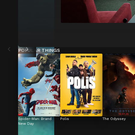
POPULAR THINGS
Spider-Man: Brand 
Polis
The Odyssey
New Day