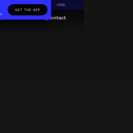
EN
NL
GET THE APP
e.
pp
Giftcard
About
FAQ
Contact