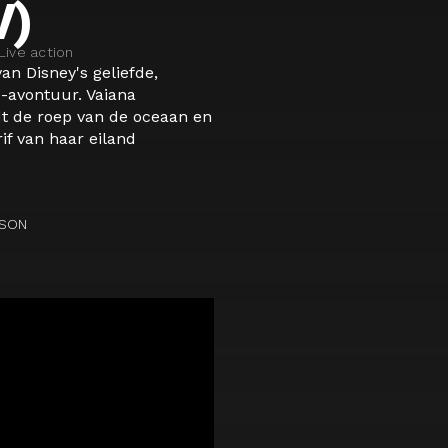
V)
 Live action
van Disney's geliefde,
-avontuur. Vaiana
dt de roep van de oceaan en
rif van haar eiland
NSON