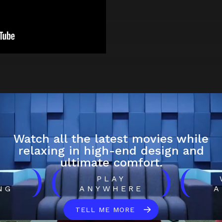
Watch all the latest movies while
relaxing in high-end design and
ultimate comfort.
)
(
)
(
H
PLAY
NG
ANYWHERE
A
TELL ME MORE