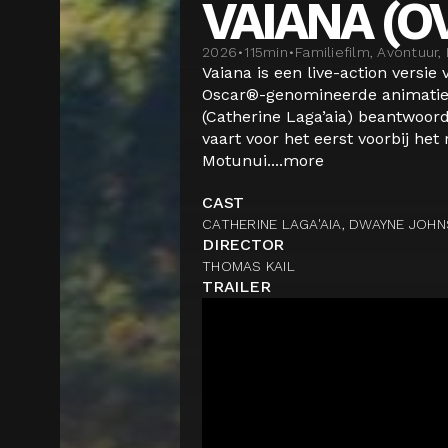
VAIANA (O
2026
•
115
min
•
Familiefilm, Avontuur,
Vaiana is een live-action versie 
Oscar®-genomineerde animatie
(Catherine Laga’aia) beantwoor
vaart voor het eerst voorbij het 
Motunui....
more
CAST
CATHERINE LAGA'AIA, DWAYNE JOH
DIRECTOR
THOMAS KAIL
TRAILER