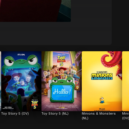
Toy Story 5 (OV)
Toy Story 5 (NL)
Minions & Monsters 
Min
(NL)
(OV