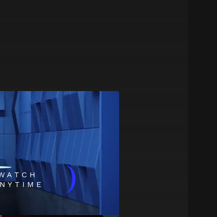
)
WATCH
NYTIME