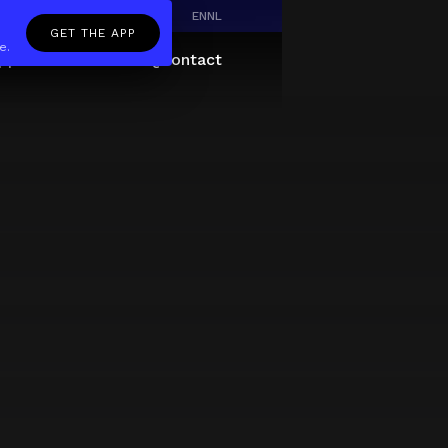
EN
NL
GET THE APP
e.
pp
Giftcard
About
FAQ
Contact