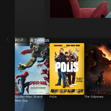
POPULAR THINGS
Spider-Man: Brand 
Polis
The Odyssey
New Day