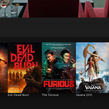
Evil Dead Burn
The Furious
Vaiana (OV)