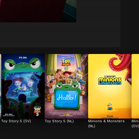
Toy Story 5 (OV)
Toy Story 5 (NL)
Minions & Monsters 
Min
(NL)
(OV