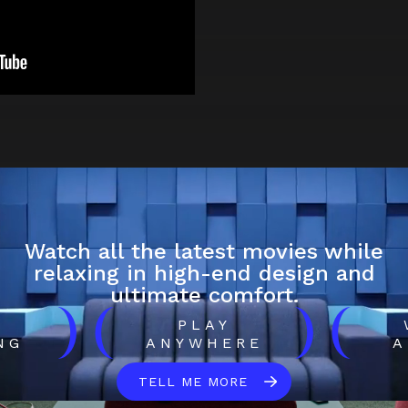
Watch all the latest movies while
relaxing in high-end design and
ultimate comfort.
)
(
)
(
H
PLAY
NG
ANYWHERE
A
TELL ME MORE