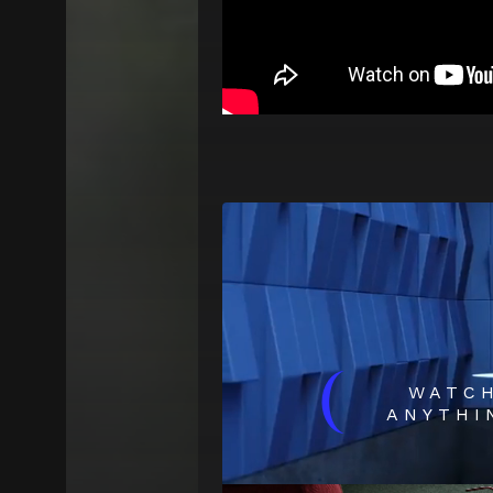
(
WATC
ANYTHI