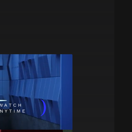
)
WATCH
NYTIME