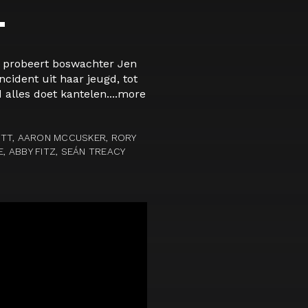
L
nd probeert boswachter Jen
ncident uit haar jeugd, tot
alles doet kantelen....
more
ETT, AARON MCCUSKER, RORY
E, ABBY FITZ, SEÁN TREACY