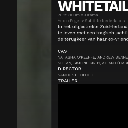
WHITETAI
2025
•
103
min
•
Drama
Audio:
Engels
•
Subtitle:
Nederlands
In het uitgestrekte Zuid-Ierla
te leven met een tragisch jachti
de terugkeer van haar ex-vriend 
CAST
NATASHA O'KEEFFE, ANDREW BENN
NOLAN, SIMONE KIRBY, AIDAN O'HAR
DIRECTOR
NANOUK LEOPOLD
TRAILER