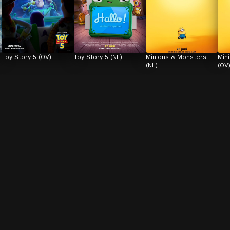
Toy Story 5 (OV)
Toy Story 5 (NL)
Minions & Monsters 
Min
(NL)
(OV