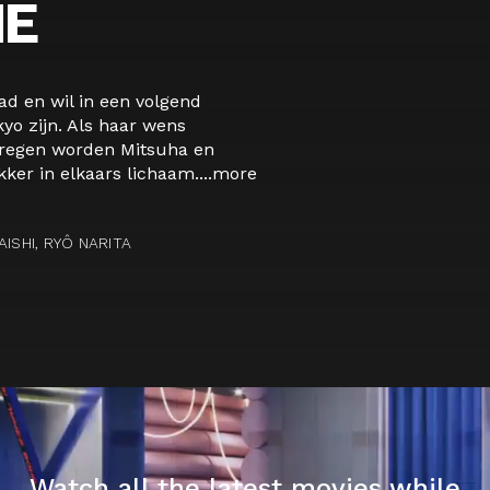
ME
ad en wil in een volgend
yo zijn. Als haar wens
-regen worden Mitsuha en
ker in elkaars lichaam....
more
ISHI, RYÔ NARITA
Watch all the latest movies while