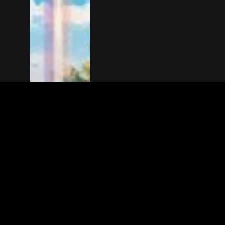
The(Any)Thing
MOVIES
LOCATIONS
BOOKING
THE APP
GIFTCARD
ABOUT
FAQ
CONTACT
© TheAnyThing BV 2025
Privacy Stat