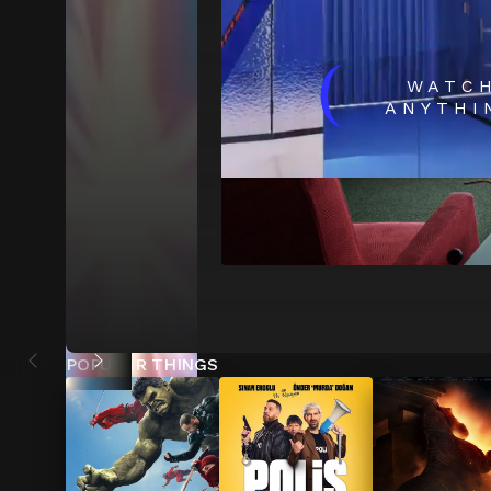
(
WATC
ANYTHI
POPULAR THINGS