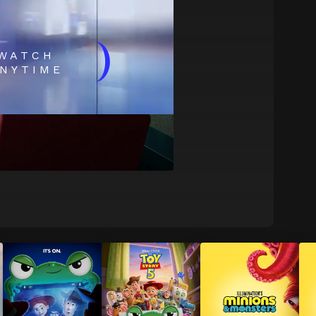
)
WATCH
NYTIME