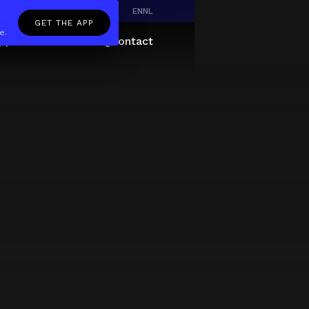
EN
NL
GET THE APP
e.
pp
Giftcard
About
FAQ
Contact