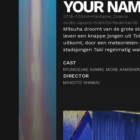
YOUR NA
2016
•
103
min
•
Fantasie, Drama
Audio:
Japans
•
Subtitle:
Nederlands
Mitsuha droomt van de grote st
leven een knappe jongen uit Tok
uitkomt, door een meteorieten
stadsjongen Taki regelmatig wak
CAST
RYUNOSUKE KAMIKI, MONE KAMISHIRA
DIRECTOR
MAKOTO SHINKAI