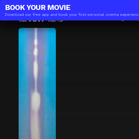
THE(ANY)THING
BUSINESS
BOOK YOUR
MOVIE
Download our free app and book your first personal cinema experienc
Movies
Locations
Booking
The A