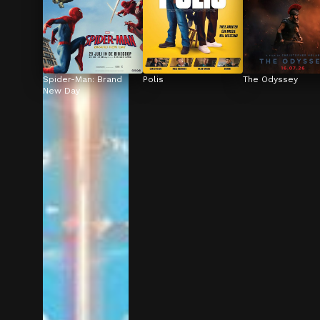
Spider-Man: Brand 
Polis
The Odyssey
New Day