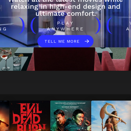
relaxing in high-end design and
ultimate comfort.
)
(
)
(
H
PLAY
NG
ANYWHERE
A
TELL ME MORE