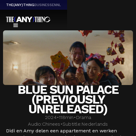
THE(ANY)THING
BUSINESS
EN
NL
BLUE SUN PALACE
(PREVIOUSLY
UNRELEASED)
2024
•
118
min
•
Drama
Audio:
Chinees
•
Subtitle:
Nederlands
Didi en Amy delen een appartement en werken