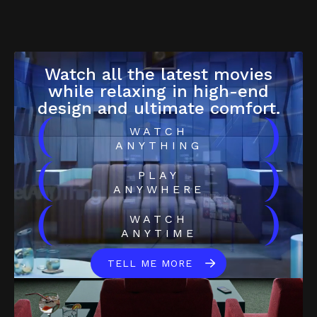
Watch all the latest movies
while relaxing in high-end
design and ultimate comfort.
(
)
WATCH
ANYTHING
(
)
PLAY
ANYWHERE
(
)
WATCH
ANYTIME
TELL ME MORE