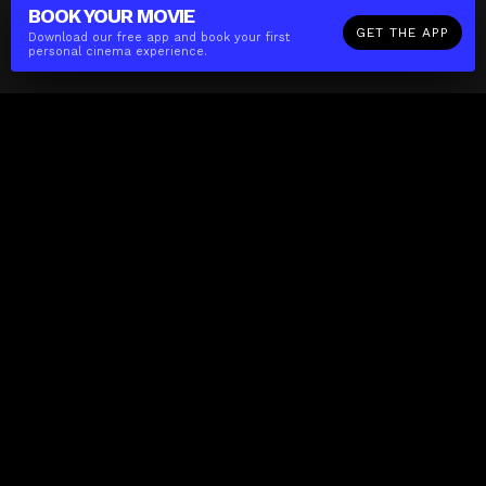
BOOK YOUR
MOVIE
GET THE APP
Download our free app and book your first
personal cinema experience.
The(Any)Thing
MOVIES
LOCATIONS
BOOKING
THE APP
GIFTCARD
ABOUT
FAQ
CONTACT
Business
MISSION
LOCATIONS
THE CUBE