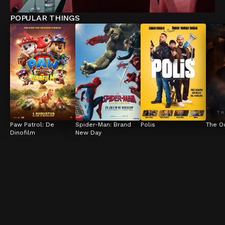
POPULAR THINGS
Paw Patrol: De 
Spider-Man: Brand 
Polis
The O
Dinofilm
New Day