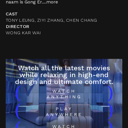
naam is Gong Er....
more
CAST
TONY LEUNG, ZIYI ZHANG, CHEN CHANG
DIRECTOR
WONG KAR WAI
Watch all the latest movies
while relaxing in high-end
design and ultimate comfort.
(
)
WATCH
ANYTHING
(
)
PLAY
ANYWHERE
WATCH