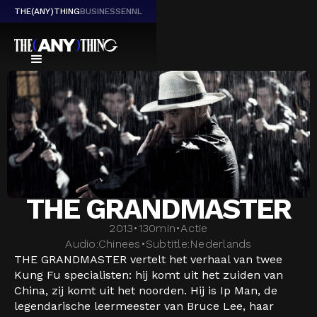
THE(ANY)THING
BUSINESS
EN
NL
THE GRANDMASTER
2013
•
130
min
•
Actie
Audio:
Chinees
•
Subtitle:
Nederlands
THE GRANDMASTER vertelt het verhaal van twee
Kung Fu specialisten: hij komt uit het zuiden van
China, zij komt uit het noorden. Hij is Ip Man, de
legendarische leermeester van Bruce Lee, haar