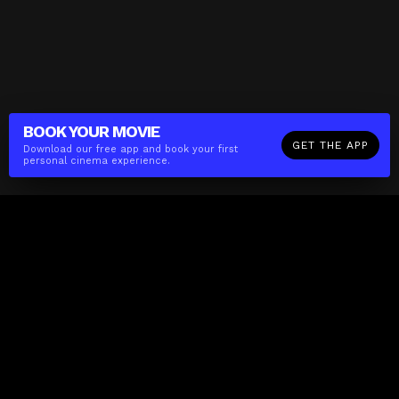
BOOK YOUR
MOVIE
GET THE APP
Download our free app and book your first
personal cinema experience.
The(Any)Thing
MOVIES
LOCATIONS
BOOKING
THE APP
GIFTCARD
ABOUT
FAQ
CONTACT