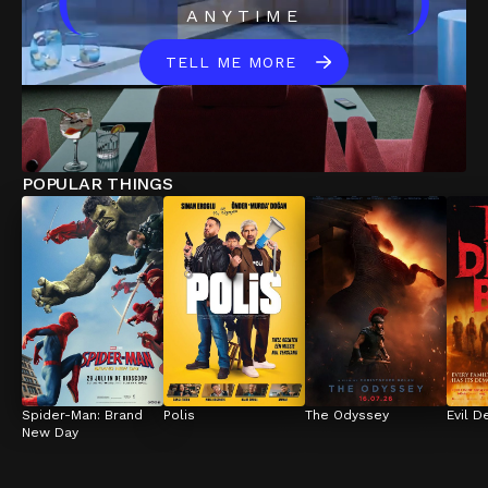
(
)
ANYTIME
TELL ME MORE
POPULAR THINGS
Spider-Man: Brand 
Polis
The Odyssey
Evil D
New Day