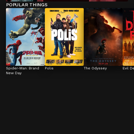
POPULAR THINGS
Spider-Man: Brand 
Polis
The Odyssey
Evil D
New Day