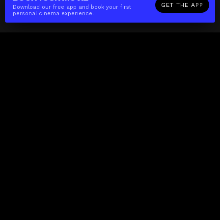
GET THE APP
Download our free app and book your first
personal cinema experience.
The(Any)Thing
MOVIES
LOCATIONS
BOOKING
THE APP
GIFTCARD
ABOUT
FAQ
CONTACT
Business
MISSION
LOCATIONS
THE CUBE
PARTNERS