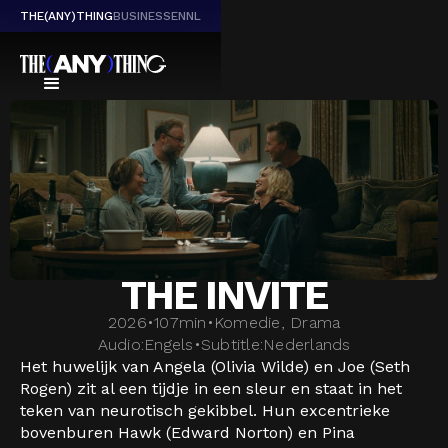
THE(ANY)THING
BUSINESS
EN
NL
THE INVITE
2026
•
107
min
•
Komedie, Drama
Audio:
Engels
•
Subtitle:
Nederlands
Het huwelijk van Angela (Olivia Wilde) en Joe (Seth
Rogen) zit al een tijdje in een sleur en staat in het
teken van neurotisch gekibbel. Hun excentrieke
bovenburen Hawk (Edward Norton) en Pina