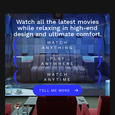
Watch all the latest movies
while relaxing in high-end
design and ultimate comfort.
(
)
WATCH
ANYTHING
(
)
PLAY
ANYWHERE
(
)
WATCH
ANYTIME
TELL ME MORE