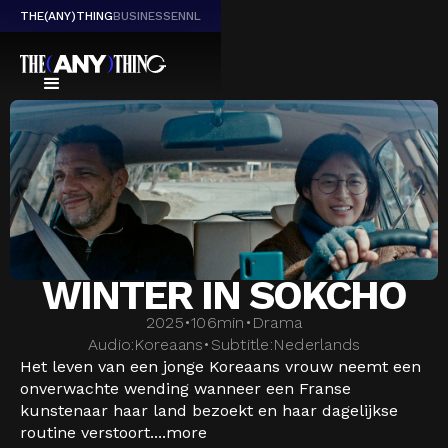
THE(ANY)THING
BUSINESS
EN
NL
WINTER IN SOKCHO
2025
•
106
min
•
Drama
Audio:
Koreaans
•
Subtitle:
Nederlands
Het leven van een jonge Koreaans vrouw neemt een
onverwachte wending wanneer een Franse
kunstenaar haar land bezoekt en haar dagelijkse
routine verstoort....
more