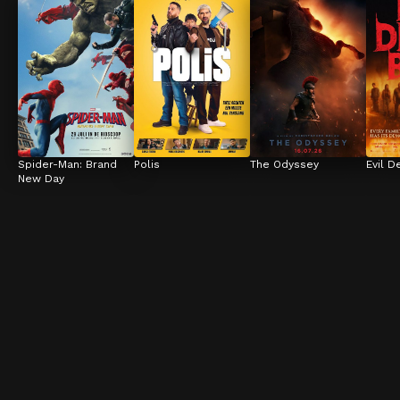
Spider-Man: Brand 
Polis
The Odyssey
Evil D
New Day