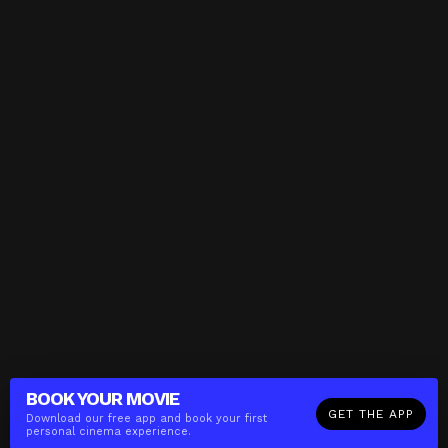
BOOK YOUR
MOVIE
GET THE APP
Download our free app and book your first
personal cinema experience.