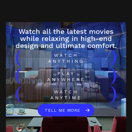
Watch all the latest movies
while relaxing in high-end
design and ultimate comfort.
(
)
WATCH
ANYTHING
(
)
PLAY
ANYWHERE
(
)
WATCH
ANYTIME
TELL ME MORE