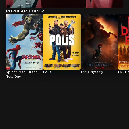
POPULAR THINGS
Spider-Man: Brand 
Polis
The Odyssey
Evil D
New Day