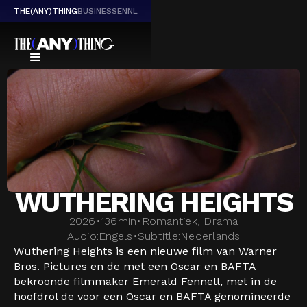
THE(ANY)THING
BUSINESS
EN
NL
WUTHERING HEIGHTS
2026
•
136
min
•
Romantiek, Drama
Audio:
Engels
•
Subtitle:
Nederlands
Wuthering Heights is een nieuwe film van Warner
Bros. Pictures en de met een Oscar en BAFTA
bekroonde filmmaker Emerald Fennell, met in de
hoofdrol de voor een Oscar en BAFTA genomineerde