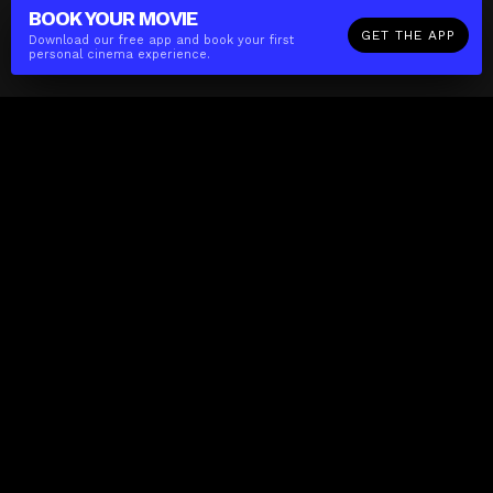
BOOK YOUR
MOVIE
GET THE APP
Download our free app and book your first
personal cinema experience.
The(Any)Thing
MOVIES
LOCATIONS
BOOKING
THE APP
GIFTCARD
ABOUT
FAQ
CONTACT
Business
MISSION
LOCATIONS
THE CUBE